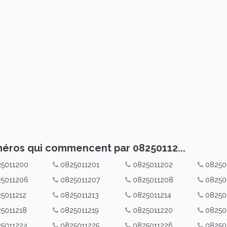
éros qui commencent par 08250112...
5011200
0825011201
0825011202
08250
5011206
0825011207
0825011208
08250
5011212
0825011213
0825011214
08250
5011218
0825011219
0825011220
08250
5011224
0825011225
0825011226
08250