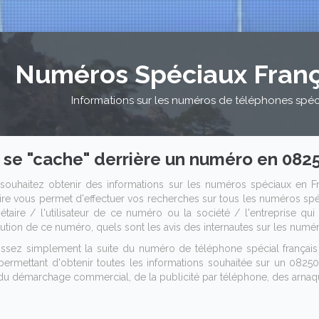
Numéros Spéciaux Franç
Informations sur les numéros de téléphones spéc
 se "cache" derrière un numéro en 0825
souhaitez obtenir des informations sur les numéros spéciaux en Fr
ire vous permet d'effectuer vos recherches sur tous les numéros spéc
iétaire / l'utilisateur de ce numéro ou la société / l'entreprise qu
ibution de ce numéro, quels sont les avis des internautes sur les numéro
issez simplement la suite du numéro de téléphone spécial frança
permettant d'obtenir toutes les informations souhaitée sur un 0825011
du démarchage commercial, de la publicité par téléphone, des arnaqu