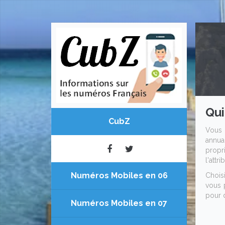
Qui
CubZ
Vous 
annua
propr
l'attr
Numéros Mobiles en 06
Chois
vous 
pour 
Numéros Mobiles en 07