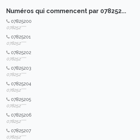
Numéros qui commencent par 078252...
07825200
078252****
07825201
078252****
07825202
078252****
07825203
078252****
07825204
078252****
07825205
078252****
07825206
078252****
07825207
078252****