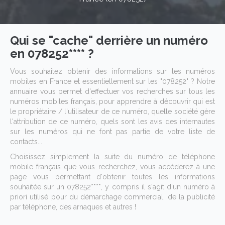
Qui se "cache" derrière un numéro
en 078252**** ?
Vous souhaitez obtenir des informations sur les numéros
mobiles en France et essentiellement sur les "078252" ? Notre
annuaire vous permet d'effectuer vos recherches sur tous les
numéros mobiles français, pour apprendre à découvrir qui est
le propriétaire / l'utilisateur de ce numéro, quelle société gère
l'attribution de ce numéro, quels sont les avis des internautes
sur les numéros qui ne font pas partie de votre liste de
contacts...
Choisissez simplement la suite du numéro de téléphone
mobile français que vous recherchez, vous accéderez à une
page vous permettant d'obtenir toutes les informations
souhaitée sur un 078252****, y compris il s'agit d'un numéro à
priori utilisé pour du démarchage commercial, de la publicité
par téléphone, des arnaques et autres !