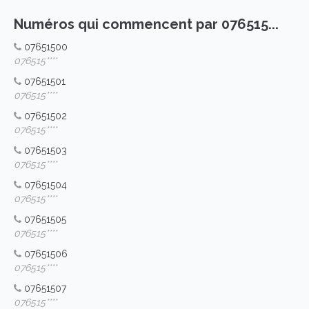
Numéros qui commencent par 076515...
07651500
076515****
07651501
076515****
07651502
076515****
07651503
076515****
07651504
076515****
07651505
076515****
07651506
076515****
07651507
076515****