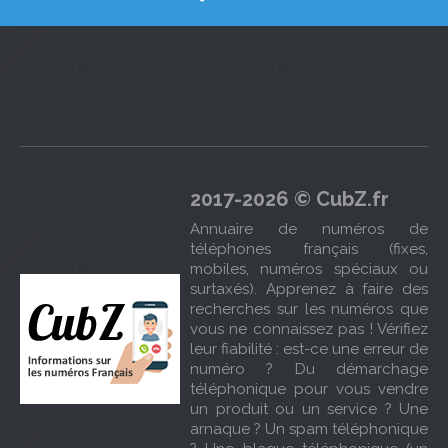
2017-2026 © CubZ.fr
Annuaire de numéros de
téléphones français (fixes,
mobiles, numéros spéciaux ou
surtaxés). Apprenez à faire des
recherches sur les numéros que
vous ne connaissez pas ! Vérifiez
leur fiabilité : est-ce une erreur de
numéro ? Du démarchage
téléphonique pour vous vendre
un produit ou un service ? Une
arnaque ? Un spam téléphonique