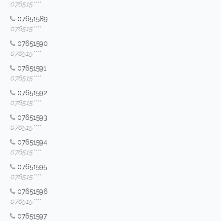
076515****
07651589
076515****
07651590
076515****
07651591
076515****
07651592
076515****
07651593
076515****
07651594
076515****
07651595
076515****
07651596
076515****
07651597