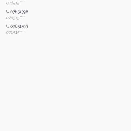
076515****
07651598
076515****
07651599
076515****