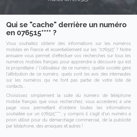
Qui se "cache" derrière un numéro
en 076515**** ?
Vous souhaitez obtenir des informations sur les numéros
mobiles en France et essentiellement sur les "076515" ? Notre
annuaire vous permet d'effectuer vos recherches sur tous les
numéros mobiles français, pour apprendre à découvrir qui est
le propriétaire / l'utilisateur de ce numéro, quelle société gère
l'attribution de ce numéro, quels sont les avis des internautes
sur les numéros qui ne font pas partie de votre liste de
contacts...
Choisissez simplement la suite du numéro de téléphone
mobile français que vous recherchez, vous accéderez à une
page vous permettant d'obtenir toutes les informations
souhaitée sur un 076515****, y compris il s'agit d'un numéro à
priori utilisé pour du démarchage commercial, de la publicité
par téléphone, des arnaques et autres !