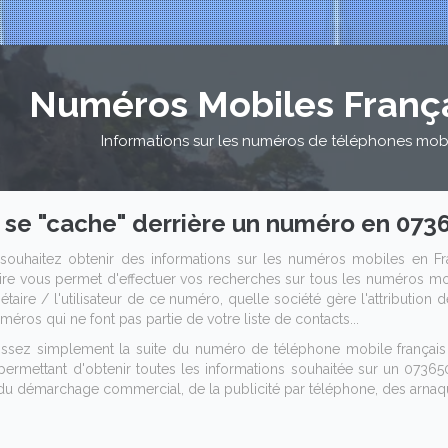
Numéros Mobiles Franç
Informations sur les numéros de téléphones mob
 se "cache" derrière un numéro en 0736
souhaitez obtenir des informations sur les numéros mobiles en Fr
ire vous permet d'effectuer vos recherches sur tous les numéros mob
étaire / l'utilisateur de ce numéro, quelle société gère l'attribution
méros qui ne font pas partie de votre liste de contacts...
issez simplement la suite du numéro de téléphone mobile françai
permettant d'obtenir toutes les informations souhaitée sur un 0736507
du démarchage commercial, de la publicité par téléphone, des arnaqu