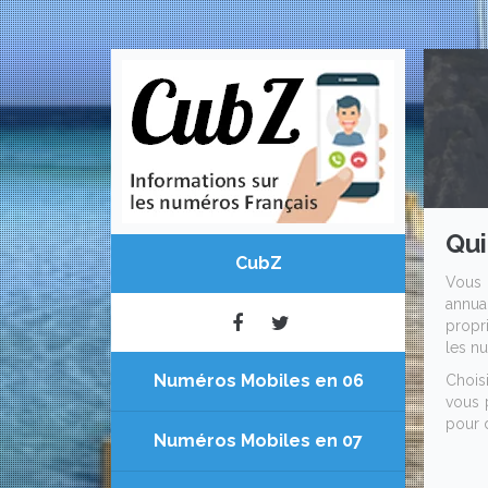
Qui
CubZ
Vous 
annua
propri
les nu
Numéros Mobiles en 06
Chois
vous 
pour 
Numéros Mobiles en 07