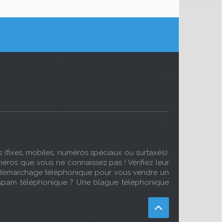
(fixes, mobiles, numéros spéciaux ou surtaxés).
éros que vous ne connaissez pas ! Vérifiez leur
Du démarchage téléphonique pour vous vendre un
 spam téléphonique ? Une blague téléphonique