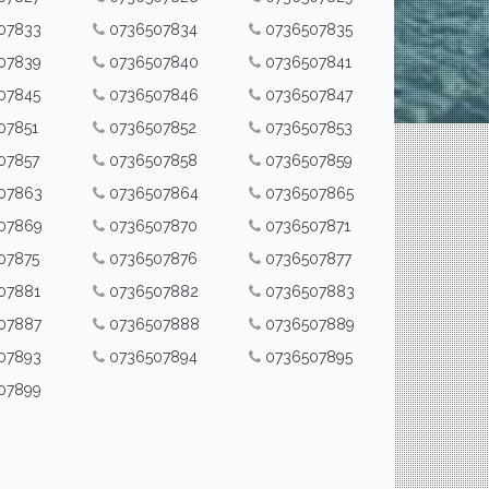
07833
0736507834
0736507835
07839
0736507840
0736507841
07845
0736507846
0736507847
07851
0736507852
0736507853
07857
0736507858
0736507859
07863
0736507864
0736507865
07869
0736507870
0736507871
07875
0736507876
0736507877
07881
0736507882
0736507883
07887
0736507888
0736507889
07893
0736507894
0736507895
07899