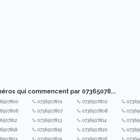
éros qui commencent par 07365078...
36507800
0736507801
0736507802
07365
36507806
0736507807
0736507808
07365
6507812
0736507813
0736507814
07365
6507818
0736507819
0736507820
07365
36507824
0736507825
0736507826
07365