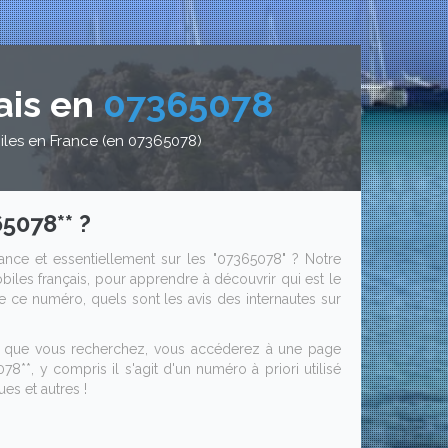
ais en
07365078
iles en France (en 07365078)
5078** ?
ance et essentiellement sur les "07365078" ? Notre
iles français, pour apprendre à découvrir qui est le
 de ce numéro, quels sont les avis des internautes sur
s que vous recherchez, vous accéderez à une page
8**, y compris il s'agit d'un numéro à priori utilisé
es et autres !