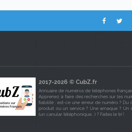
2017-2026 © CubZ.fr
Annuaire de numéros de téléphones français 
Apprenez à faire des recherches sur les num
fiabilité : est-ce une erreur de numéro ? 
produit ou un service ? Une arnaque ? Un
(un canular téléphonique...) ? Faites le tri !