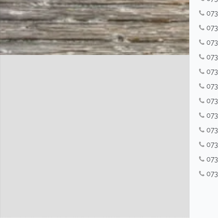
07
07
07
07
073
07
07
073
07
07
07
07