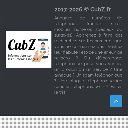
2017-2026 © CubZ.fr
Annuaire de numéros de
téléphones français (fixes,
mobiles, numéros spéciaux ou
surtaxés). Apprenez à faire des
recherches sur les numéros que
vous ne connaissez pas ! Vérifiez
leur fiabilité : est-ce une erreur de
numéro ? Du démarchage
téléphonique pour vous vendre
un produit ou un service ? Une
arnaque ? Un spam téléphonique
? Une blague téléphonique (un
canular téléphonique...) ? Faites
le tri !