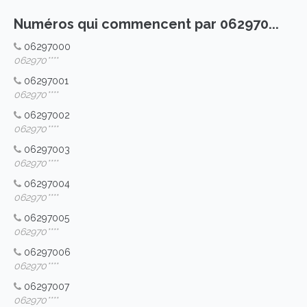
Numéros qui commencent par 062970...
06297000
062970****
06297001
062970****
06297002
062970****
06297003
062970****
06297004
062970****
06297005
062970****
06297006
062970****
06297007
062970****