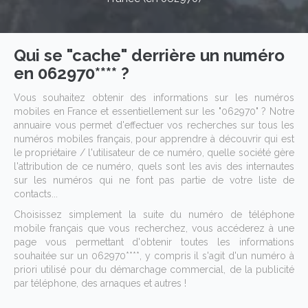
Qui se "cache" derrière un numéro
en 062970**** ?
Vous souhaitez obtenir des informations sur les numéros
mobiles en France et essentiellement sur les "062970" ? Notre
annuaire vous permet d'effectuer vos recherches sur tous les
numéros mobiles français, pour apprendre à découvrir qui est
le propriétaire / l'utilisateur de ce numéro, quelle société gère
l'attribution de ce numéro, quels sont les avis des internautes
sur les numéros qui ne font pas partie de votre liste de
contacts...
Choisissez simplement la suite du numéro de téléphone
mobile français que vous recherchez, vous accéderez à une
page vous permettant d'obtenir toutes les informations
souhaitée sur un 062970****, y compris il s'agit d'un numéro à
priori utilisé pour du démarchage commercial, de la publicité
par téléphone, des arnaques et autres !