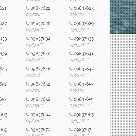
621
09837622
09837623
*
098376****
098376****
627
09837628
09837629
*
098376****
098376****
633
09837634
09837635
*
098376****
098376****
639
09837640
09837641
*
098376****
098376****
645
09837646
09837647
*
098376****
098376****
651
09837652
09837653
*
098376****
098376****
657
09837658
09837659
*
098376****
098376****
663
09837664
09837665
*
098376****
098376****
669
09837670
09837671
*
098376****
098376****