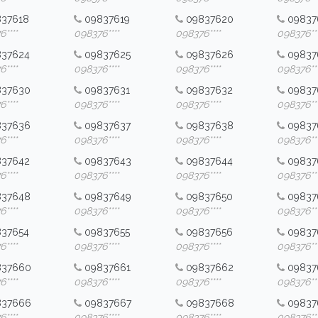
837618
09837619
09837620
09837
****
098376****
098376****
098376***
837624
09837625
09837626
09837
****
098376****
098376****
098376***
837630
09837631
09837632
09837
****
098376****
098376****
098376***
837636
09837637
09837638
09837
****
098376****
098376****
098376***
837642
09837643
09837644
09837
****
098376****
098376****
098376***
837648
09837649
09837650
09837
****
098376****
098376****
098376***
837654
09837655
09837656
09837
****
098376****
098376****
098376***
837660
09837661
09837662
09837
****
098376****
098376****
098376***
837666
09837667
09837668
09837
****
098376****
098376****
098376***