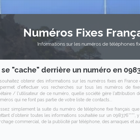
Numéros Fixes Franç
Informations sur les numéros de téléphones fi
 se "cache" derrière un numéro en 09837
souhaitez obtenir des informations sur les numéros fixes en France 
permet d'effectuer vos recherches sur tous les numéros de fixes
étaire / l'utilisateur de ce numéro, quelle société gère l'attribution
méros qui ne font pas partie de votre liste de contacts...
issez simplement la suite du numéro de téléphone fixe français q
tant d'obtenir toutes les informations souhaitée sur un 098376****, y 
chage commercial, de la publicité par téléphone, des arnaques et aut