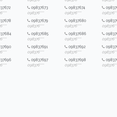
837672
09837673
09837674
09837
****
098376****
098376****
098376***
837678
09837679
09837680
09837
****
098376****
098376****
098376***
837684
09837685
09837686
09837
****
098376****
098376****
098376***
837690
09837691
09837692
09837
****
098376****
098376****
098376***
837696
09837697
09837698
09837
****
098376****
098376****
098376***