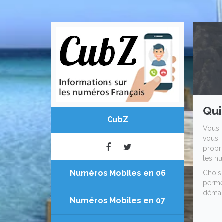
Qui
CubZ
Vous 
vous 
propri
les nu
Numéros Mobiles en 06
Chois
permet
démar
Numéros Mobiles en 07