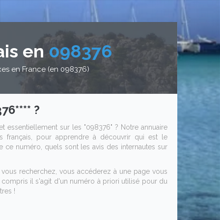
ais en
098376
xes en France (en 098376)
6**** ?
et essentiellement sur les "098376" ? Notre annuaire
 français, pour apprendre à découvrir qui est le
 de ce numéro, quels sont les avis des internautes sur
ue vous recherchez, vous accéderez à une page vous
compris il s'agit d'un numéro à priori utilisé pour du
res !