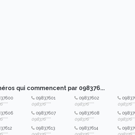
éros qui commencent par 098376...
837600
09837601
09837602
09837
****
098376****
098376****
098376***
837606
09837607
09837608
09837
****
098376****
098376****
098376***
37612
09837613
09837614
09837
****
098376****
098376****
098376***