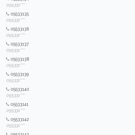
055331****
05533135
055331****
05533136
055331****
05533137
055331****
05533138
055331****
05533139
055331****
05533140
055331****
05533141
055331****
05533142
055331****
05533143