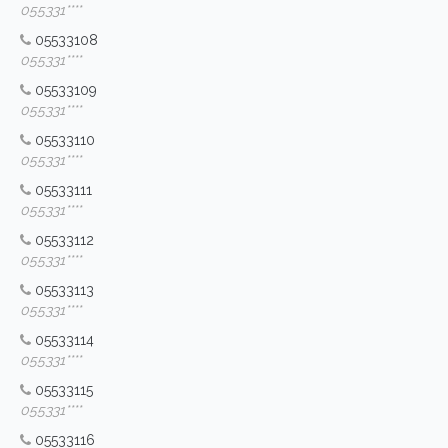
055331****
05533108
055331****
05533109
055331****
05533110
055331****
05533111
055331****
05533112
055331****
05533113
055331****
05533114
055331****
05533115
055331****
05533116