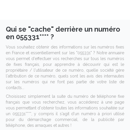
Qui se "cache" derrière un numéro
en 055331**** ?
Vous souhaitez obtenir des informations sur les numéros fixes
en France et essentiellement sur les "055331" ? Notre annuaire
vous permet d'effectuer vos recherches sur tous les numéros
de fixes français, pour apprendre à découvrir qui est le
propriétaire / l'utilisateur de ce numéro, quelle société gère
l'attribution de ce numéro, quels sont les avis des internautes
sur les numéros qui ne font pas partie de votre liste de
contacts...
Choisissez simplement la suite du numéro de téléphone fixe
français que vous recherchez, vous accéderez à une page
vous permettant d'obtenir toutes les informations souhaitée sur
un 055331****, y compris il s'agit d'un numéro à priori utilisé
pour du démarchage commercial, de la publicité par
téléphone, des arnaques et autres !