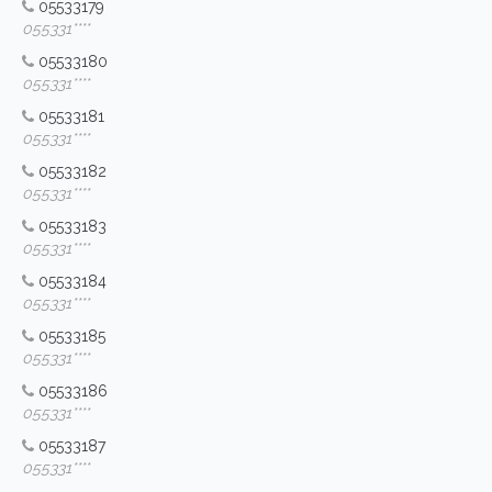
05533179
055331****
05533180
055331****
05533181
055331****
05533182
055331****
05533183
055331****
05533184
055331****
05533185
055331****
05533186
055331****
05533187
055331****