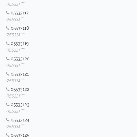
055331****
05533117
055331****
05533118
055331****
05533119
055331****
05533120
055331****
05533121
055331****
05533122
055331****
05533123
055331****
05533124
055331****
05533125