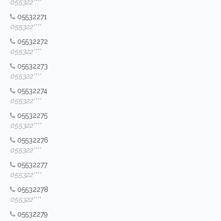
055322****
05532271
055322****
05532272
055322****
05532273
055322****
05532274
055322****
05532275
055322****
05532276
055322****
05532277
055322****
05532278
055322****
05532279