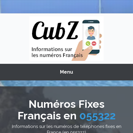
Menu
Numéros Fixes
Français en
055322
Informations sur les numéros de téléphones fixes en
France (en 055322)