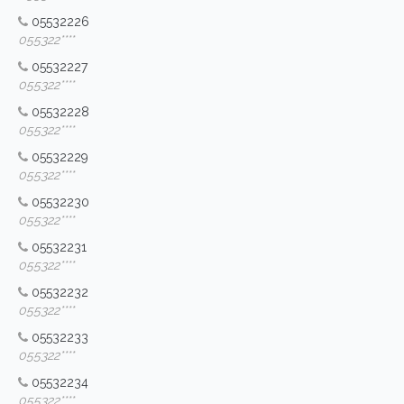
05532226
055322****
05532227
055322****
05532228
055322****
05532229
055322****
05532230
055322****
05532231
055322****
05532232
055322****
05532233
055322****
05532234
055322****