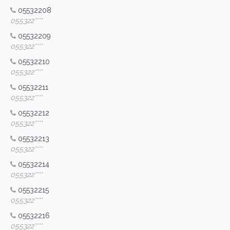
05532208
055322****
05532209
055322****
05532210
055322****
05532211
055322****
05532212
055322****
05532213
055322****
05532214
055322****
05532215
055322****
05532216
055322****