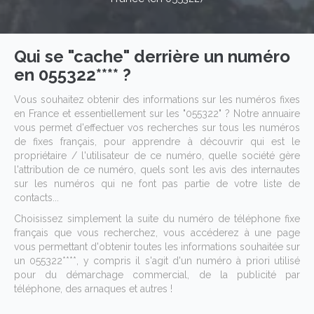
Qui se "cache" derrière un numéro
en 055322**** ?
Vous souhaitez obtenir des informations sur les numéros fixes
en France et essentiellement sur les "055322" ? Notre annuaire
vous permet d'effectuer vos recherches sur tous les numéros
de fixes français, pour apprendre à découvrir qui est le
propriétaire / l'utilisateur de ce numéro, quelle société gère
l'attribution de ce numéro, quels sont les avis des internautes
sur les numéros qui ne font pas partie de votre liste de
contacts...
Choisissez simplement la suite du numéro de téléphone fixe
français que vous recherchez, vous accéderez à une page
vous permettant d'obtenir toutes les informations souhaitée sur
un 055322****, y compris il s'agit d'un numéro à priori utilisé
pour du démarchage commercial, de la publicité par
téléphone, des arnaques et autres !