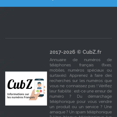
2017-2026 © CubZ.fr
Annuaire de numéros de
téléphones français (fixes,
mobiles, numéros spéciaux ou
surtaxés). Apprenez à faire des
recherches sur les numéros que
vous ne connaissez pas ! Vérifiez
leur fiabilité : est-ce une erreur de
numéro ? Du démarchage
téléphonique pour vous vendre
un produit ou un service ? Une
arnaque ? Un spam téléphonique