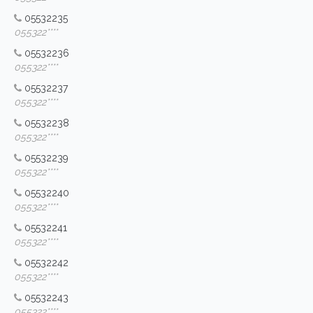
05532235
055322****
05532236
055322****
05532237
055322****
05532238
055322****
05532239
055322****
05532240
055322****
05532241
055322****
05532242
055322****
05532243
055322****