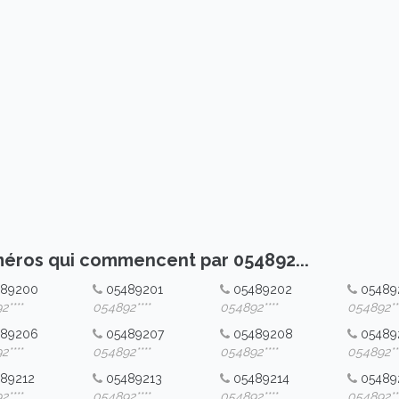
éros qui commencent par 054892...
489200
05489201
05489202
05489
****
054892****
054892****
054892***
489206
05489207
05489208
05489
****
054892****
054892****
054892***
89212
05489213
05489214
05489
****
054892****
054892****
054892***