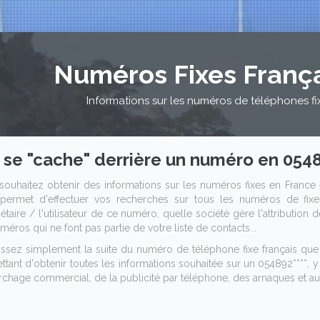
Numéros Fixes Franç
Informations sur les numéros de téléphones fi
 se "cache" derrière un numéro en 05489
souhaitez obtenir des informations sur les numéros fixes en France 
permet d'effectuer vos recherches sur tous les numéros de fixes
étaire / l'utilisateur de ce numéro, quelle société gère l'attribution
méros qui ne font pas partie de votre liste de contacts...
issez simplement la suite du numéro de téléphone fixe français q
tant d'obtenir toutes les informations souhaitée sur un 054892****, y 
chage commercial, de la publicité par téléphone, des arnaques et aut