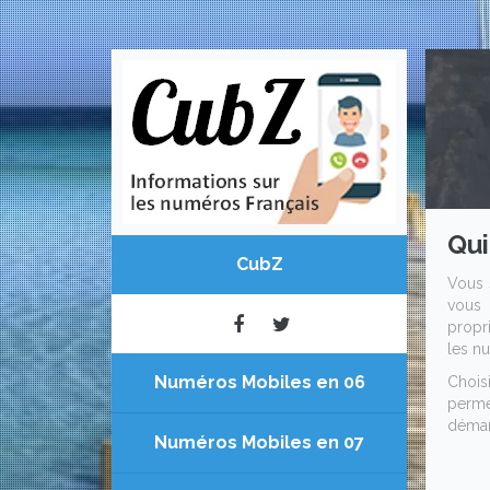
Qui
CubZ
Vous 
vous 
propri
les nu
Numéros Mobiles en 06
Chois
permet
démar
Numéros Mobiles en 07