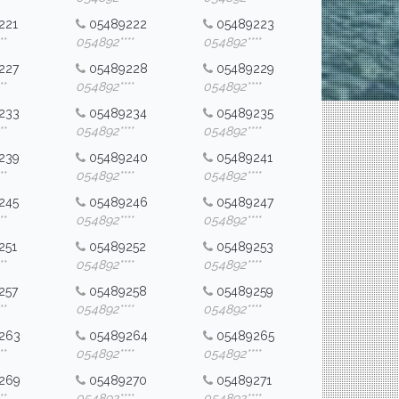
221
05489222
05489223
*
054892****
054892****
227
05489228
05489229
*
054892****
054892****
233
05489234
05489235
*
054892****
054892****
239
05489240
05489241
*
054892****
054892****
245
05489246
05489247
*
054892****
054892****
251
05489252
05489253
*
054892****
054892****
257
05489258
05489259
*
054892****
054892****
263
05489264
05489265
*
054892****
054892****
269
05489270
05489271
*
054892****
054892****