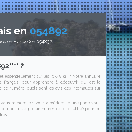
ais en
054892
xes en France (en 054892)
2**** ?
et essentiellement sur les "054892" ? Notre annuaire
 français, pour apprendre à découvrir qui est le
 de ce numéro, quels sont les avis des internautes sur
ue vous recherchez, vous accéderez à une page vous
compris il s'agit d'un numéro à priori utilisé pour du
res !