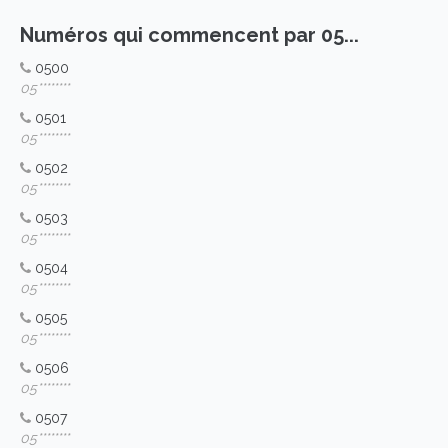
Numéros qui commencent par 05...
0500
05********
0501
05********
0502
05********
0503
05********
0504
05********
0505
05********
0506
05********
0507
05********