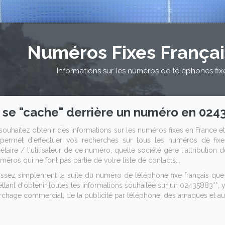
Numéros Fixes França
Informations sur les numéros de téléphones fix
 se "cache" derrière un numéro en 0243
souhaitez obtenir des informations sur les numéros fixes en France et
permet d'effectuer vos recherches sur tous les numéros de fixes
étaire / l'utilisateur de ce numéro, quelle société gère l'attribution
méros qui ne font pas partie de votre liste de contacts...
issez simplement la suite du numéro de téléphone fixe français q
tant d'obtenir toutes les informations souhaitée sur un 02435883**, y 
chage commercial, de la publicité par téléphone, des arnaques et aut