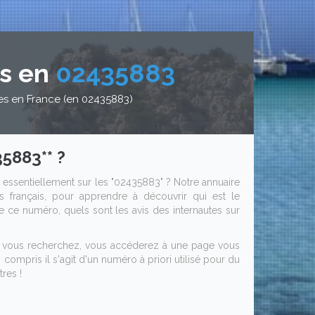
is en
02435883
es en France (en 02435883)
5883** ?
 essentiellement sur les "02435883" ? Notre annuaire
 français, pour apprendre à découvrir qui est le
 de ce numéro, quels sont les avis des internautes sur
ue vous recherchez, vous accéderez à une page vous
compris il s'agit d'un numéro à priori utilisé pour du
res !