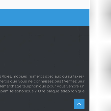
(fixes, mobiles, numéros spéciaux ou surtaxés).
éros que vous ne connaissez pas ! Vérifiez leur
Du démarchage téléphonique pour vous vendre un
 spam téléphonique ? Une blague téléphonique