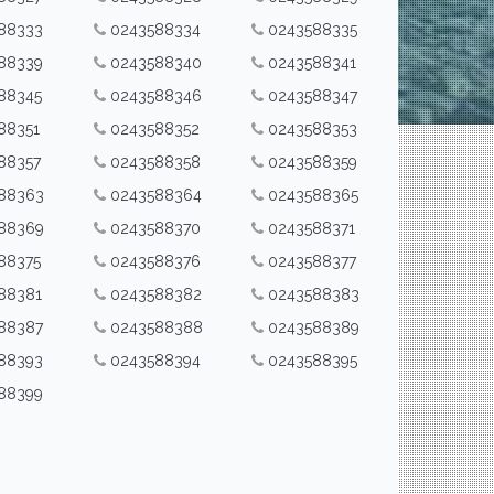
88333
0243588334
0243588335
88339
0243588340
0243588341
88345
0243588346
0243588347
88351
0243588352
0243588353
88357
0243588358
0243588359
88363
0243588364
0243588365
88369
0243588370
0243588371
88375
0243588376
0243588377
88381
0243588382
0243588383
88387
0243588388
0243588389
88393
0243588394
0243588395
88399