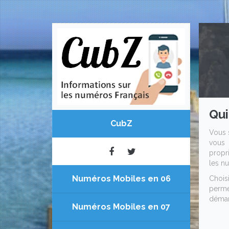
Qui
CubZ
Vous 
vous 
propri
les nu
Numéros Mobiles en 06
Chois
permet
démar
Numéros Mobiles en 07