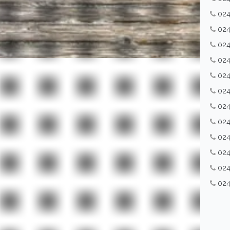
02
02
02
02
02
02
02
02
02
02
02
02