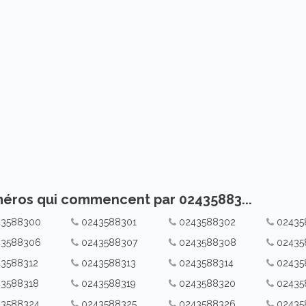
éros qui commencent par 02435883...
43588300
0243588301
0243588302
02435
43588306
0243588307
0243588308
02435
3588312
0243588313
0243588314
02435
43588318
0243588319
0243588320
02435
43588324
0243588325
0243588326
02435