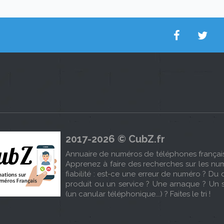
2017-2026 © CubZ.fr
Annuaire de numéros de téléphones français 
Apprenez à faire des recherches sur les num
fiabilité : est-ce une erreur de numéro ? 
produit ou un service ? Une arnaque ? Un
(un canular téléphonique...) ? Faites le tri !