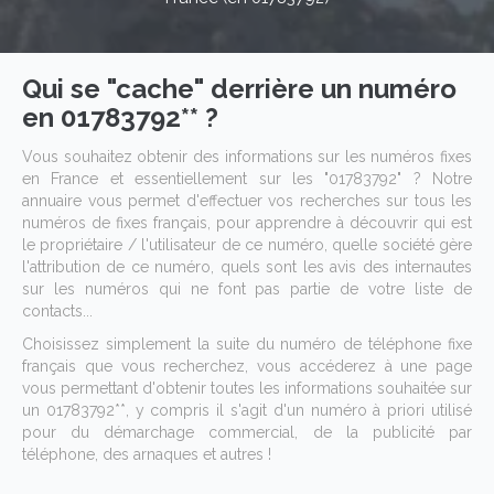
Qui se "cache" derrière un numéro
en 01783792** ?
Vous souhaitez obtenir des informations sur les numéros fixes
en France et essentiellement sur les "01783792" ? Notre
annuaire vous permet d'effectuer vos recherches sur tous les
numéros de fixes français, pour apprendre à découvrir qui est
le propriétaire / l'utilisateur de ce numéro, quelle société gère
l'attribution de ce numéro, quels sont les avis des internautes
sur les numéros qui ne font pas partie de votre liste de
contacts...
Choisissez simplement la suite du numéro de téléphone fixe
français que vous recherchez, vous accéderez à une page
vous permettant d'obtenir toutes les informations souhaitée sur
un 01783792**, y compris il s'agit d'un numéro à priori utilisé
pour du démarchage commercial, de la publicité par
téléphone, des arnaques et autres !