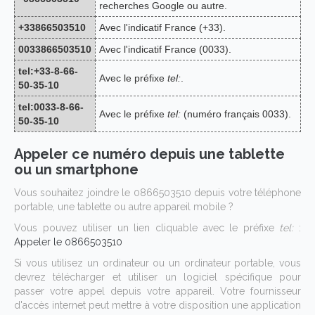
recherches Google ou autre.
+33866503510
Avec l'indicatif France (+33).
0033866503510
Avec l'indicatif France (0033).
tel:+33-8-66-
Avec le préfixe
tel:
.
50-35-10
tel:0033-8-66-
Avec le préfixe
tel:
(numéro français 0033).
50-35-10
Appeler ce numéro depuis une tablette
ou un smartphone
Vous souhaitez joindre le 0866503510 depuis votre téléphone
portable, une tablette ou autre appareil mobile ?
Vous pouvez utiliser un lien cliquable avec le préfixe
tel:
:
Appeler le 0866503510
Si vous utilisez un ordinateur ou un ordinateur portable, vous
devrez télécharger et utiliser un logiciel spécifique pour
passer votre appel depuis votre appareil. Votre fournisseur
d'accès internet peut mettre à votre disposition une application