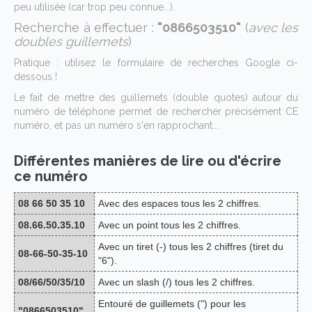
peu utilisée (car trop peu connue...).
Recherche à effectuer :
"0866503510"
(
avec les
doubles guillemets
)
Pratique : utilisez le formulaire de recherches Google ci-
dessous !
Le fait de mettre des guillemets (double quotes) autour du
numéro de téléphone permet de rechercher précisément CE
numéro, et pas un numéro s'en rapprochant...
Différentes manières de lire ou d'écrire
ce numéro
08 66 50 35 10
Avec des espaces tous les 2 chiffres.
08.66.50.35.10
Avec un point tous les 2 chiffres.
Avec un tiret (-) tous les 2 chiffres (tiret du
08-66-50-35-10
"6").
08/66/50/35/10
Avec un slash (/) tous les 2 chiffres.
Entouré de guillemets (") pour les
"0866503510"