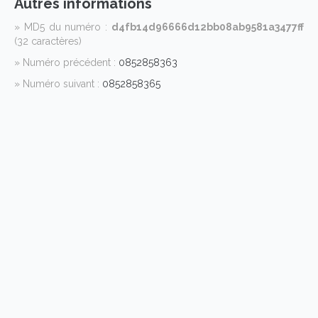
Autres informations
» MD5 du numéro :
d4fb14d96666d12bb08ab9581a3477ff
(32 caractères)
» Numéro précédent :
0852858363
» Numéro suivant :
0852858365