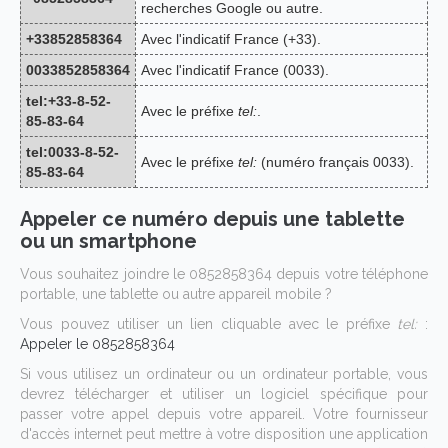
recherches Google ou autre.
+33852858364
Avec l'indicatif France (+33).
0033852858364
Avec l'indicatif France (0033).
tel:+33-8-52-
Avec le préfixe
tel:
.
85-83-64
tel:0033-8-52-
Avec le préfixe
tel:
(numéro français 0033).
85-83-64
Appeler ce numéro depuis une tablette
ou un smartphone
Vous souhaitez joindre le 0852858364 depuis votre téléphone
portable, une tablette ou autre appareil mobile ?
Vous pouvez utiliser un lien cliquable avec le préfixe
tel:
:
Appeler le 0852858364
Si vous utilisez un ordinateur ou un ordinateur portable, vous
devrez télécharger et utiliser un logiciel spécifique pour
passer votre appel depuis votre appareil. Votre fournisseur
d'accès internet peut mettre à votre disposition une application