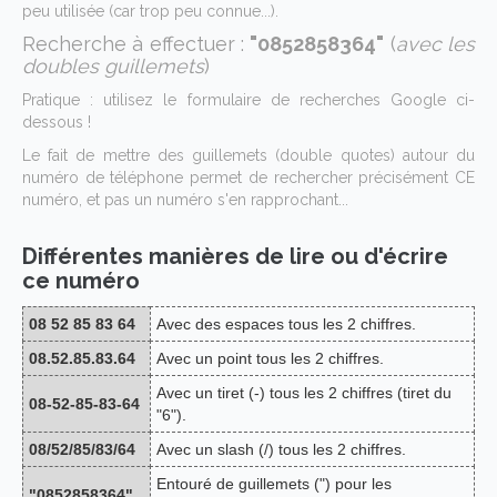
peu utilisée (car trop peu connue...).
Recherche à effectuer :
"0852858364"
(
avec les
doubles guillemets
)
Pratique : utilisez le formulaire de recherches Google ci-
dessous !
Le fait de mettre des guillemets (double quotes) autour du
numéro de téléphone permet de rechercher précisément CE
numéro, et pas un numéro s'en rapprochant...
Différentes manières de lire ou d'écrire
ce numéro
08 52 85 83 64
Avec des espaces tous les 2 chiffres.
08.52.85.83.64
Avec un point tous les 2 chiffres.
Avec un tiret (-) tous les 2 chiffres (tiret du
08-52-85-83-64
"6").
08/52/85/83/64
Avec un slash (/) tous les 2 chiffres.
Entouré de guillemets (") pour les
"0852858364"