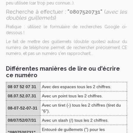
peu utilisée (car trop peu connue...).
Recherche à effectuer :
"0807520731"
(
avec les
doubles guillemets
)
Pratique : utilisez le formulaire de recherches Google ci-
dessous !
Le fait de mettre des guillemets (double quotes) autour du
numéro de téléphone permet de rechercher précisément CE
numéro, et pas un numéro s'en rapprochant...
Différentes manières de lire ou d'écrire
ce numéro
08 07 52 07 31
Avec des espaces tous les 2 chiffres.
08.07.52.07.31
Avec un point tous les 2 chiffres.
Avec un tiret (-) tous les 2 chiffres (tiret du
08-07-52-07-31
"6").
08/07/52/07/31
Avec un slash (/) tous les 2 chiffres.
Entouré de guillemets (") pour les
"0807520731"