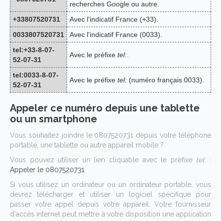
recherches Google ou autre.
+33807520731
Avec l'indicatif France (+33).
0033807520731
Avec l'indicatif France (0033).
tel:+33-8-07-
Avec le préfixe
tel:
.
52-07-31
tel:0033-8-07-
Avec le préfixe
tel:
(numéro français 0033).
52-07-31
Appeler ce numéro depuis une tablette
ou un smartphone
Vous souhaitez joindre le 0807520731 depuis votre téléphone
portable, une tablette ou autre appareil mobile ?
Vous pouvez utiliser un lien cliquable avec le préfixe
tel:
:
Appeler le 0807520731
Si vous utilisez un ordinateur ou un ordinateur portable, vous
devrez télécharger et utiliser un logiciel spécifique pour
passer votre appel depuis votre appareil. Votre fournisseur
d'accès internet peut mettre à votre disposition une application