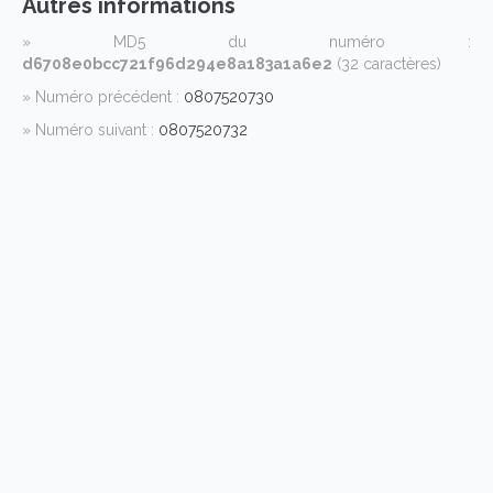
Autres informations
» MD5 du numéro :
d6708e0bcc721f96d294e8a183a1a6e2
(32 caractères)
» Numéro précédent :
0807520730
» Numéro suivant :
0807520732