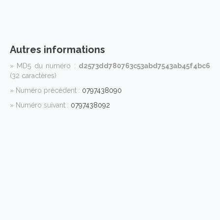
Autres informations
» MD5 du numéro :
d2573dd780763c53abd7543ab45f4bc6
(32 caractères)
» Numéro précédent :
0797438090
» Numéro suivant :
0797438092