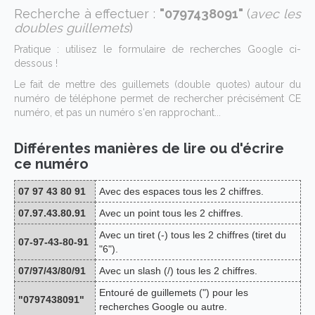
Recherche à effectuer :
"0797438091"
(
avec les
doubles guillemets
)
Pratique : utilisez le formulaire de recherches Google ci-
dessous !
Le fait de mettre des guillemets (double quotes) autour du
numéro de téléphone permet de rechercher précisément CE
numéro, et pas un numéro s'en rapprochant...
Différentes manières de lire ou d'écrire
ce numéro
07 97 43 80 91
Avec des espaces tous les 2 chiffres.
07.97.43.80.91
Avec un point tous les 2 chiffres.
Avec un tiret (-) tous les 2 chiffres (tiret du
07-97-43-80-91
"6").
07/97/43/80/91
Avec un slash (/) tous les 2 chiffres.
Entouré de guillemets (") pour les
"0797438091"
recherches Google ou autre.