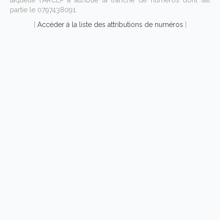
laquelle l'ARCEP a attribué la tranche de numéros dont fait
partie le 0797438091.
[
Accéder à la liste des attributions de numéros
]