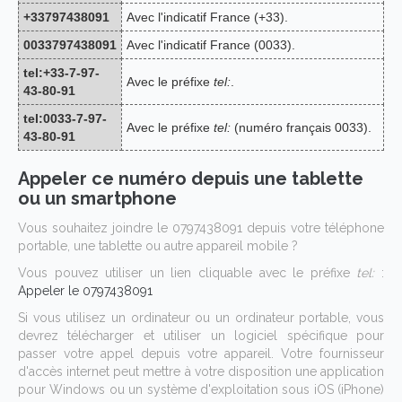
+33797438091
Avec l'indicatif France (+33).
0033797438091
Avec l'indicatif France (0033).
tel:+33-7-97-
Avec le préfixe
tel:
.
43-80-91
tel:0033-7-97-
Avec le préfixe
tel:
(numéro français 0033).
43-80-91
Appeler ce numéro depuis une tablette
ou un smartphone
Vous souhaitez joindre le 0797438091 depuis votre téléphone
portable, une tablette ou autre appareil mobile ?
Vous pouvez utiliser un lien cliquable avec le préfixe
tel:
:
Appeler le 0797438091
Si vous utilisez un ordinateur ou un ordinateur portable, vous
devrez télécharger et utiliser un logiciel spécifique pour
passer votre appel depuis votre appareil. Votre fournisseur
d'accès internet peut mettre à votre disposition une application
pour Windows ou un système d'exploitation sous iOS (iPhone)