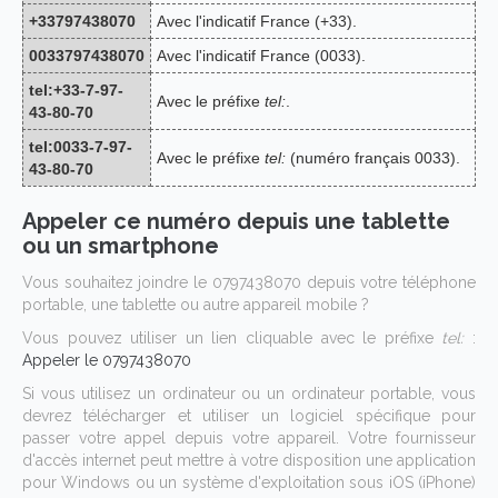
+33797438070
Avec l'indicatif France (+33).
0033797438070
Avec l'indicatif France (0033).
tel:+33-7-97-
Avec le préfixe
tel:
.
43-80-70
tel:0033-7-97-
Avec le préfixe
tel:
(numéro français 0033).
43-80-70
Appeler ce numéro depuis une tablette
ou un smartphone
Vous souhaitez joindre le 0797438070 depuis votre téléphone
portable, une tablette ou autre appareil mobile ?
Vous pouvez utiliser un lien cliquable avec le préfixe
tel:
:
Appeler le 0797438070
Si vous utilisez un ordinateur ou un ordinateur portable, vous
devrez télécharger et utiliser un logiciel spécifique pour
passer votre appel depuis votre appareil. Votre fournisseur
d'accès internet peut mettre à votre disposition une application
pour Windows ou un système d'exploitation sous iOS (iPhone)