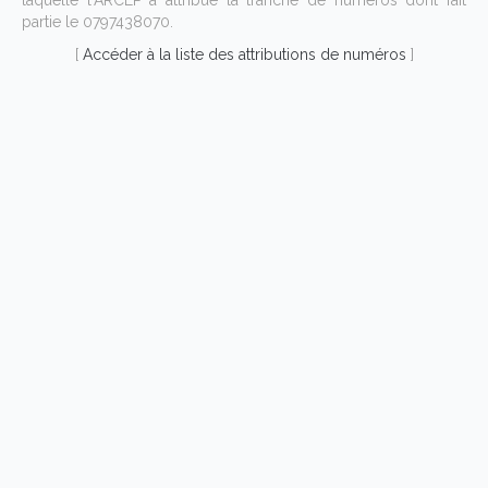
laquelle l'ARCEP a attribué la tranche de numéros dont fait
partie le 0797438070.
[
Accéder à la liste des attributions de numéros
]