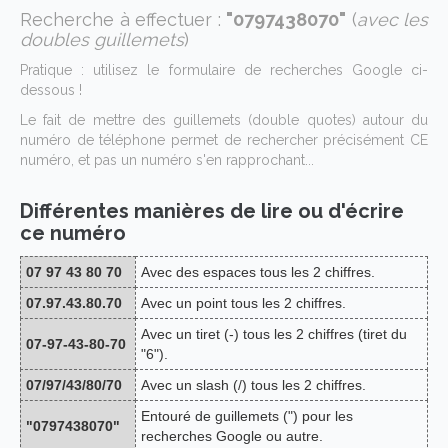
Recherche à effectuer :
"0797438070"
(
avec les
doubles guillemets
)
Pratique : utilisez le formulaire de recherches Google ci-
dessous !
Le fait de mettre des guillemets (double quotes) autour du
numéro de téléphone permet de rechercher précisément CE
numéro, et pas un numéro s'en rapprochant...
Différentes manières de lire ou d'écrire
ce numéro
07 97 43 80 70
Avec des espaces tous les 2 chiffres.
07.97.43.80.70
Avec un point tous les 2 chiffres.
Avec un tiret (-) tous les 2 chiffres (tiret du
07-97-43-80-70
"6").
07/97/43/80/70
Avec un slash (/) tous les 2 chiffres.
Entouré de guillemets (") pour les
"0797438070"
recherches Google ou autre.