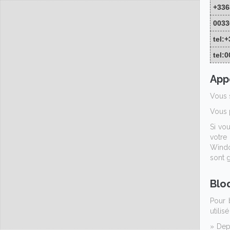
+336
0033
tel:
tel:
App
Vous 
Vous p
Si vou
votre
Windo
sont g
Blo
Pour 
utilis
» Dep