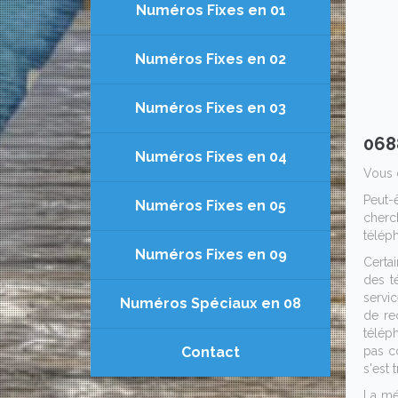
Numéros Fixes en 01
Numéros Fixes en 02
Numéros Fixes en 03
068
Numéros Fixes en 04
Vous 
Peut-
Numéros Fixes en 05
cherc
télép
Numéros Fixes en 09
Certa
des t
servic
Numéros Spéciaux en 08
de re
téléph
Contact
pas c
s'est 
La mé