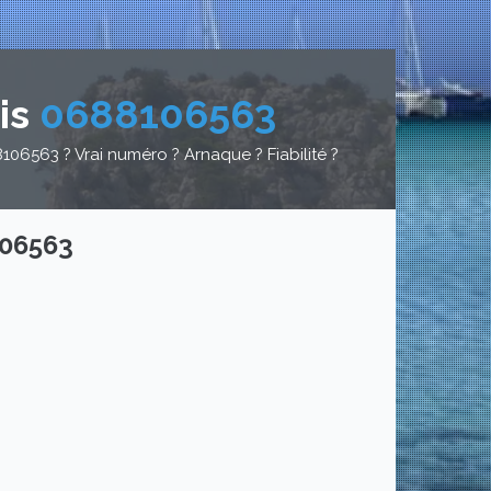
is
0688106563
06563 ? Vrai numéro ? Arnaque ? Fiabilité ?
106563