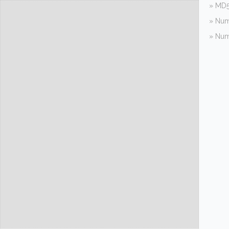
» MD5
» Num
» Num