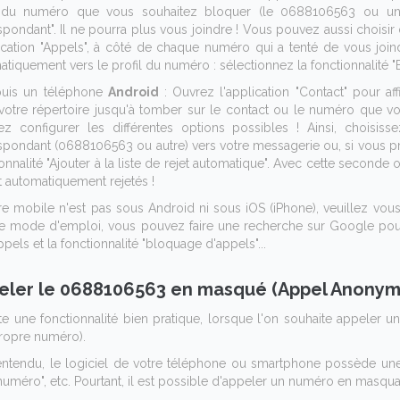
 du numéro que vous souhaitez bloquer (le 0688106563 ou un aut
pondant". Il ne pourra plus vous joindre ! Vous pouvez aussi choisir 
ication "Appels", à côté de chaque numéro qui a tenté de vous joindre
tiquement vers le profil du numéro : sélectionnez la fonctionnalité 
uis un téléphone
Android
: Ouvrez l'application "Contact" pour af
votre répertoire jusqu'à tomber sur le contact ou le numéro que vo
ez configurer les différentes options possibles ! Ainsi, choisi
spondant (0688106563 ou autre) vers votre messagerie ou, si vous pr
onnalité "Ajouter à la liste de rejet automatique". Avec cette seconde 
t automatiquement rejetés !
re mobile n'est pas sous Android ni sous iOS (iPhone), veuillez vous 
le mode d'emploi, vous pouvez faire une recherche sur Google pour
pels et la fonctionnalité "bloquage d'appels"...
eler le 0688106563 en masqué (Appel Anonym
iste une fonctionnalité bien pratique, lorsque l'on souhaite appeler 
ropre numéro).
entendu, le logiciel de votre téléphone ou smartphone possède un
uméro", etc. Pourtant, il est possible d'appeler un numéro en masqu