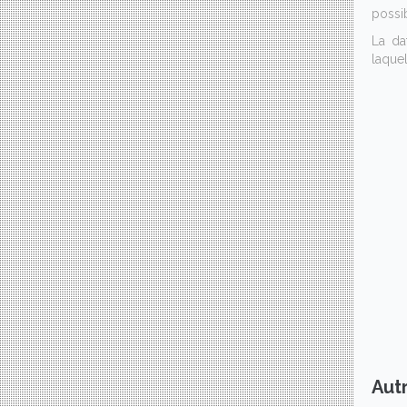
possib
La da
laquel
Aut