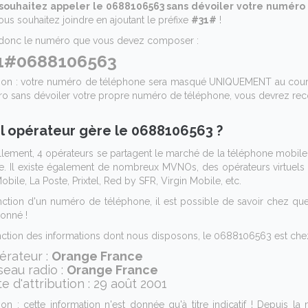
souhaitez appeler le 0688106563 sans dévoiler votre numéro 
us souhaitez joindre en ajoutant le préfixe
#31#
!
 donc le numéro que vous devez composer :
1#0688106563
tion : votre numéro de téléphone sera masqué UNIQUEMENT au cours
o sans dévoiler votre propre numéro de téléphone, vous devrez rec
l opérateur gère le 0688106563 ?
llement, 4 opérateurs se partagent le marché de la téléphone mobil
e. Il existe également de nombreux MVNOs, des opérateurs virtuels qu
bile, La Poste, Prixtel, Red by SFR, Virgin Mobile, etc.
nction d'un numéro de téléphone, il est possible de savoir chez qu
bonné !
nction des informations dont nous disposons, le 0688106563 est chez 
érateur :
Orange France
seau radio :
Orange France
te d'attribution : 29 août 2001
tion : cette information n'est donnée qu'à titre indicatif ! Depuis l