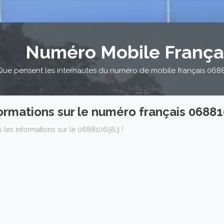
Numéro Mobile França
Que pensent les internautes du numéro de mobile français 06881
ormations sur le numéro français 0688
s les informations sur le 0688106563 !