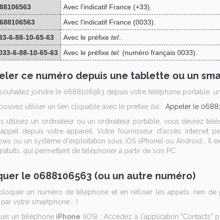
88106563
Avec l'indicatif France (+33).
688106563
Avec l'indicatif France (0033).
+33-6-88-10-65-63
Avec le préfixe
tel:
.
0033-6-88-10-65-63
Avec le préfixe
tel:
(numéro français 0033).
eler ce numéro depuis une tablette ou un sm
souhaitez joindre le 0688106563 depuis votre téléphone portable, une
ouvez utiliser un lien cliquable avec le préfixe
tel:
:
Appeler le 068
s utilisez un ordinateur ou un ordinateur portable, vous devrez téléc
 appel depuis votre appareil. Votre fournisseur d'accès internet p
ws ou un système d'exploitation sous iOS (iPhone) ou Android... Il e
ratuits, qui permettent de téléphoner à partir de son PC.
quer le 0688106563 (ou un autre numéro)
bloquer un numéro de téléphone et en refuser les appels, rien de p
é par votre smartphone... !
uis un téléphone
iPhone
(iOS) : Accédez à l'application "Contacts" p