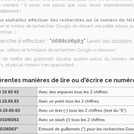
e manière ! Il existe une astuce que vous devez impérativement 
iatement !
us souhaitez effectuer des recherches sur le numéro de tél
iser le moteur de recherches Google, en utilisant une petite astuce, 
nnue...).
erche à effectuer :
"0688106563"
(
avec les doubles 
ue : utilisez le formulaire de recherches Google ci-dessous !
it de mettre des guillemets (double quotes) autour du numéro d
o, et pas un numéro s'en rapprochant...
férentes manières de lire ou d'écrire ce numér
8 10 65 63
Avec des espaces tous les 2 chiffres.
8.10.65.63
Avec un point tous les 2 chiffres.
8-10-65-63
Avec un tiret (-) tous les 2 chiffres (tiret du "6").
8/10/65/63
Avec un slash (/) tous les 2 chiffres.
8106563"
Entouré de guillemets (") pour les recherches Goo