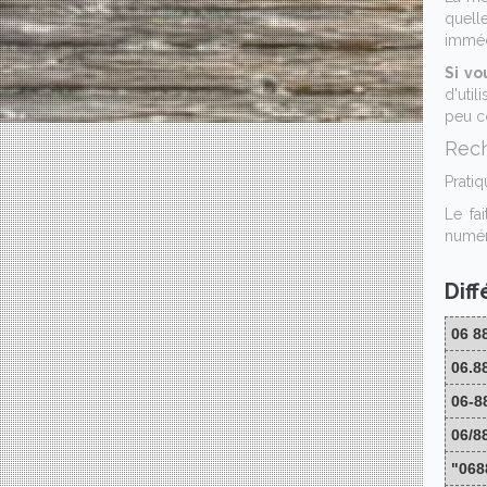
quell
imméd
Si vo
d'util
peu co
Rech
Pratiq
Le fa
numér
Dif
06 8
06.8
06-8
06/8
"068