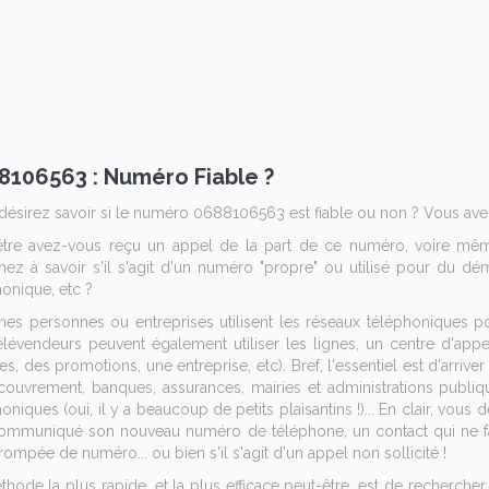
8106563 : Numéro Fiable ?
désirez savoir si le numéro 0688106563 est fiable ou non ? Vous avez
être avez-vous reçu un appel de la part de ce numéro, voire mê
hez à savoir s'il s'agit d'un numéro "propre" ou utilisé pour du
honique, etc ?
ines personnes ou entreprises utilisent les réseaux téléphoniques 
élévendeurs peuvent également utiliser les lignes, un centre d'appe
es, des promotions, une entreprise, etc). Bref, l'essentiel est d'arriv
couvrement, banques, assurances, mairies et administrations publiq
oniques (oui, il y a beaucoup de petits plaisantins !)... En clair, vou
ommuniqué son nouveau numéro de téléphone, un contact qui ne fait
trompée de numéro... ou bien s'il s'agit d'un appel non sollicité !
thode la plus rapide, et la plus efficace peut-être, est de recherche