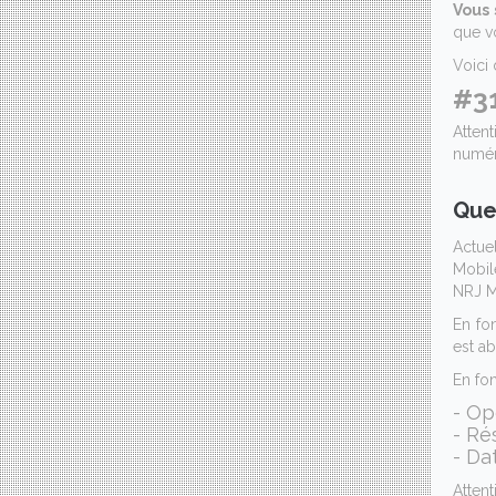
Vous 
que vo
Voici
#3
Atten
numér
Que
Actue
Mobil
NRJ Mo
En fo
est a
En fo
- Op
- Ré
- Da
Atten