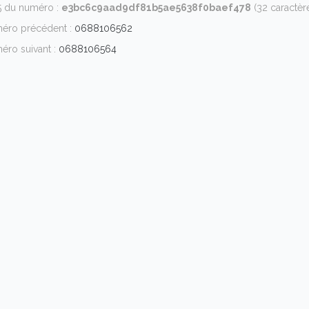
 du numéro :
e3bc6c9aad9df81b5ae5638f0baef478
(32 caractèr
éro précédent :
0688106562
éro suivant :
0688106564