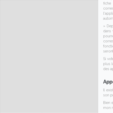
fiche
corres
l'appl
automa
» Dep
dans 
pourr
corre
foncti
seron
Si vot
plus 
des ap
App
Il ex
son p
Bien 
mon n